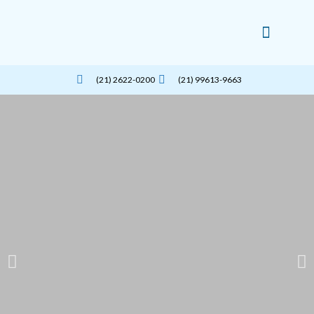
Ir
para
o
conteúdo
Nossos Serviços
(21) 2622-0200
(21) 99613-9663