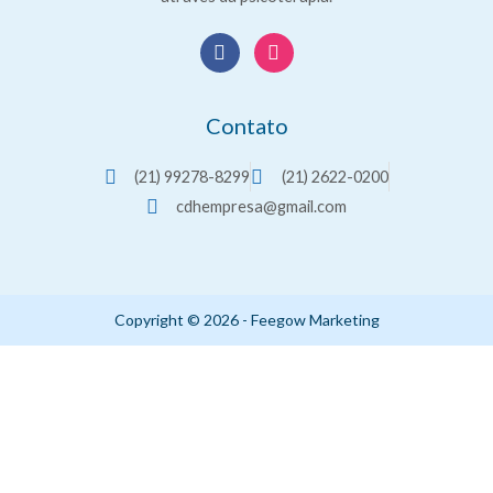
F
I
a
n
c
s
e
t
b
a
Contato
o
g
o
r
(21) 99278-8299
(21) 2622-0200
k
a
m
cdhempresa@gmail.com
Copyright © 2026 - Feegow Marketing