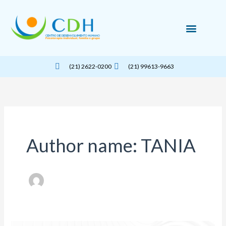
Ir
para
o
conteúdo
Nossos Serviços
(21) 2622-0200
(21) 99613-9663
Author name: TANIA