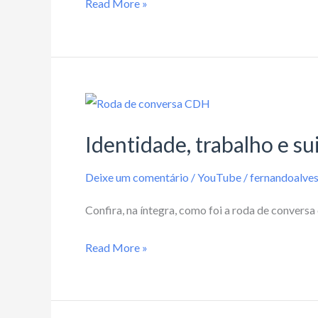
Read More »
e
o
descobrir
de
uma
Identidade,
mulher”
trabalho
Identidade, trabalho e sui
e
suicídio:
Deixe um comentário
/
YouTube
/
fernandoalve
o
que
Confira, na íntegra, como foi a roda de conversa
a
psicologia
Read More »
existencial
tem
a