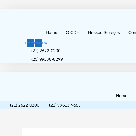
Ir
para
o
conteúdo
Home
O CDH
Nossos Serviços
Con
Facebook
Instagram
(21) 2622-0200
(21) 99278-8299
Home
(21) 2622-0200
(21) 99613-9663