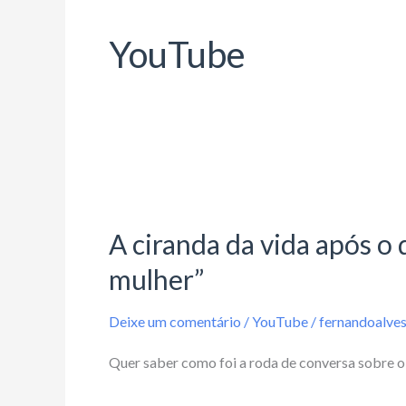
YouTube
A
ciranda
A ciranda da vida após o
da
vida
mulher”
após
Deixe um comentário
/
YouTube
/
fernandoalve
o
diagnóstico:
Quer saber como foi a roda de conversa sobre o 
“Recomeçar,
reconectar