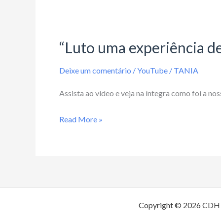
dizer
“Luto
sobre
uma
isso?
“Luto uma experiência d
experiência
de
Deixe um comentário
/
YouTube
/
TANIA
amor
imorredouro”!
Assista ao vídeo e veja na íntegra como foi a no
Read More »
Copyright © 2026 CDH -